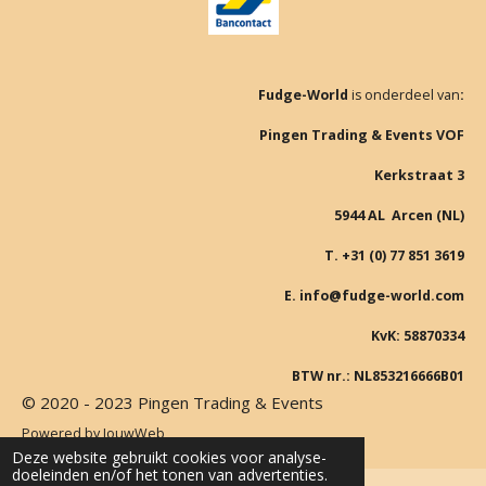
Fudge-World
is onderdeel van
:
Pingen Trading & Events VOF
Kerkstraat 3
5944 AL Arcen (NL)
T. +31 (0) 77 851 3619
E. info@fudge-world.com
KvK: 58870334
BTW nr.: NL853216666B01
© 2020 - 2023 Pingen Trading & Events
Powered by
JouwWeb
Deze website gebruikt cookies voor analyse-
doeleinden en/of het tonen van advertenties.