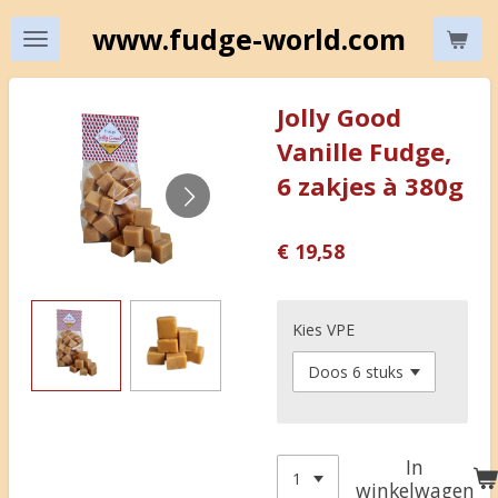
Ga
www.fudge-world.com
direct
naar
de
Jolly Good
hoofdinhoud
Vanille Fudge,
6 zakjes à 380g
€ 19,58
Kies VPE
In
winkelwagen