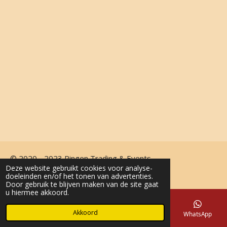
© 2020 - 2023 Pingen Trading & Events
Deze website gebruikt cookies voor analyse-
Powered by
JouwWeb
doeleinden en/of het tonen van advertenties.
Door gebruik te blijven maken van de site gaat
u hiermee akkoord.
Akkoord
E-mailadres
Telefoonnummer
Kaart
WhatsApp