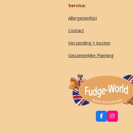
Service:
Allergenenlijst
Contact
Verzending + kosten
Gezamenlijke Planning
F
I
a
n
c
s
e
t