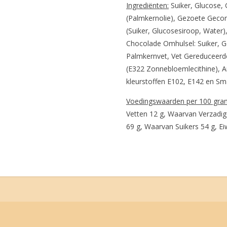
Ingrediënten:
Suiker, Glucose, 
(Palmkernolie), Gezoete Gec
(Suiker, Glucosesiroop, Water
Chocolade Omhulsel: Suiker, G
Palmkernvet, Vet Gereduceerd
(E322 Zonnebloemlecithine), A
kleurstoffen E102, E142 en Sm
Voedingswaarden per 100 gra
Vetten 12 g, Waarvan Verzadig
69 g, Waarvan Suikers 54 g, Eiw