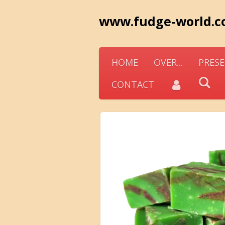
Ga
www.fudge-world.
direct
naar
de
HOME
OVER...
PRESE
hoofdinhoud
CONTACT