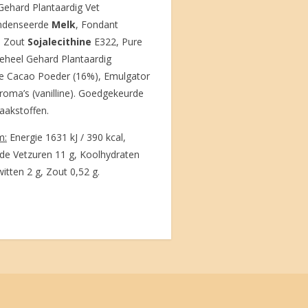
Gehard Plantaardig Vet
ondenseerde
Melk
, Fondant
), Zout
Sojalecithine
E322, Pure
eheel Gehard Plantaardig
e Cacao Poeder (16%), Emulgator
roma’s (vanilline). Goedgekeurde
aakstoffen.
m:
Energie 1631 kJ / 390 kcal,
de Vetzuren 11 g, Koolhydraten
itten 2 g, Zout 0,52 g.