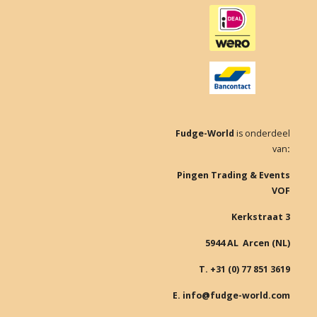
b
a
o
g
o
r
k
a
m
Fudge-World
is onderdeel
van
:
Pingen Trading & Events
VOF
Kerkstraat 3
5944 AL Arcen (NL)
T. +31 (0) 77 851 3619
E. info@fudge-world.com