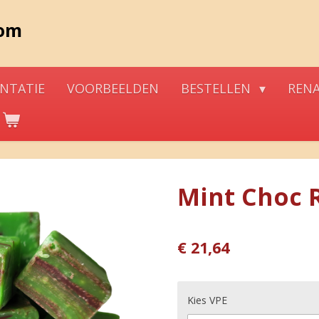
com
NTATIE
VOORBEELDEN
BESTELLEN
REN
Mint Choc 
€ 21,64
Kies VPE