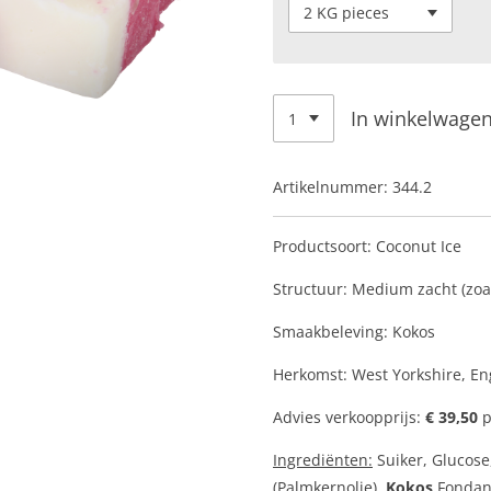
In winkelwage
Artikelnummer:
344.2
Productsoort: Coconut Ice
Structuur: Medium zacht (zoa
Smaakbeleving: Kokos
Herkomst: West Yorkshire, E
Advies verkoopprijs:
€ 39,50
p
Ingrediënten:
Suiker, Glucose
(Palmkernolie),
Kokos
Fondant