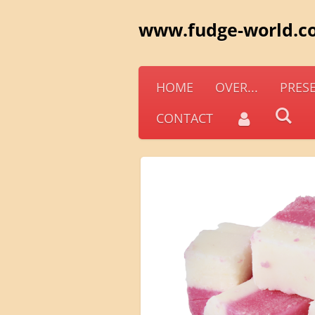
Ga
www.fudge-world.c
direct
naar
de
HOME
OVER...
PRES
hoofdinhoud
CONTACT