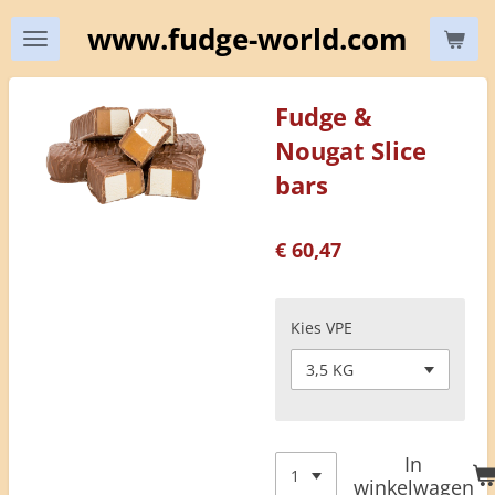
Ga
www.fudge-world.com
direct
naar
de
Fudge &
hoofdinhoud
Nougat Slice
bars
€ 60,47
Kies VPE
In
winkelwagen