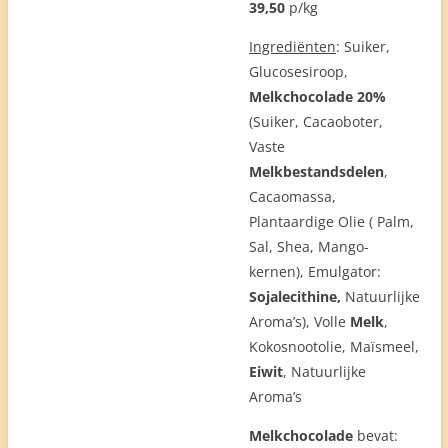
39,50
p/kg
Ingrediënten
: Suiker,
Glucosesiroop,
Melkchocolade 20%
(Suiker,
Cacaoboter
,
Vaste
Melkbestandsdelen
,
Cacaomassa,
Plantaardige Olie ( Palm,
Sal, Shea, Mango-
kernen),
Emulgator
:
Sojalecithine,
Natuurlijke
Aroma’s), Volle
Melk
,
Kokosnootolie, Maïsmeel,
Eiwit
, Natuurlijke
Aroma’s
Melkchocolade
bevat: