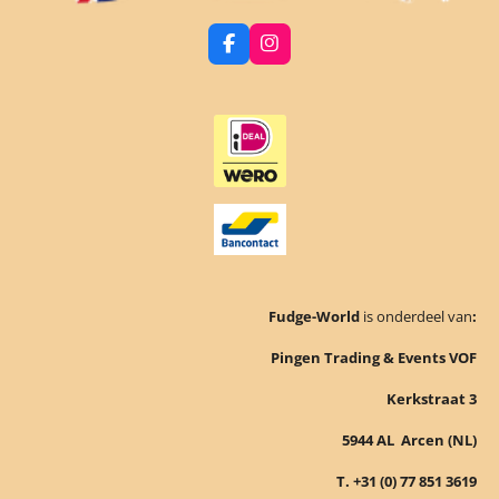
F
I
a
n
c
s
e
t
b
a
o
g
o
r
k
a
m
Fudge-World
is onderdeel van
:
Pingen Trading & Events VOF
Kerkstraat 3
5944 AL Arcen (NL)
T. +31 (0) 77 851 3619