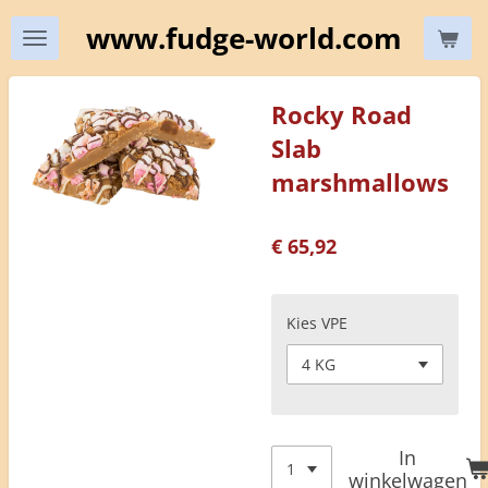
Ga
www.fudge-world.com
direct
naar
de
Rocky Road
hoofdinhoud
Slab
marshmallows
€ 65,92
Kies VPE
In
winkelwagen