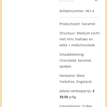
Artikelnummer:
061.4
Productsoort: Karamel
Structuur: Medium zacht
met mini mallows en
witte + melkchocolade
Smaakbeleving:
Chocolade, karamel,
spekjes
Herkomst: West
Yorkshire, Engeland
Advies verkoopprijs:
€
39,50
p/kg
Ingrediënten
: Suiker,