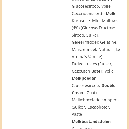
Glucosesiroop, Volle
Gecondenseerde
Melk
,
Kokosolie, Mini Mallows
(4%) (Glucose-Fructose
Siroop, Suiker,
Geleermiddel: Gelatine,
Maïszetmeel, Natuurlijke
Aroma’s.Vanille),
Fudgestukjes (Suiker,
Gezouten
Boter
, Volle
Melkpoeder
,
Glucosesiroop,
Double
Cream
, Zout),
Melkchocolade snippers
(Suiker, Cacaoboter,
Vaste
Melkbestandsdelen
,
Cacaomassa,