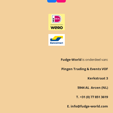
a
n
c
s
e
t
b
a
o
g
o
r
k
a
m
Fudge-World
is onderdeel van
:
Pingen Trading & Events VOF
Kerkstraat 3
5944 AL Arcen (NL)
T. +31 (0) 77 851 3619
E. info@fudge-world.com