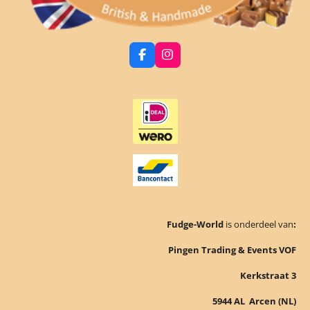
F
I
a
n
c
s
e
t
b
a
o
g
o
r
k
a
m
Fudge-World
is onderdeel van
:
Pingen Trading & Events VOF
Kerkstraat 3
5944 AL Arcen (NL)