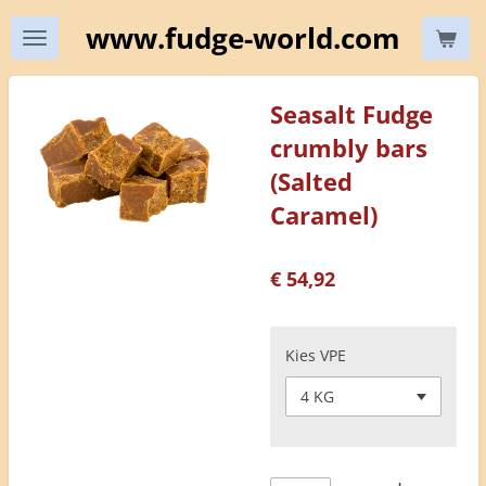
Ga
www.fudge-world.com
direct
naar
de
Seasalt Fudge
hoofdinhoud
crumbly bars
(Salted
Caramel)
€ 54,92
Kies VPE