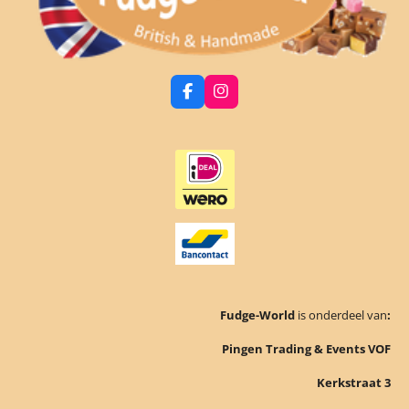
F
I
a
n
c
s
e
t
b
a
o
g
o
r
k
a
m
Fudge-World
is onderdeel van
:
Pingen Trading & Events VOF
Kerkstraat 3