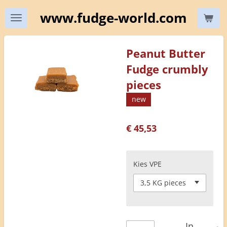
Ga
www.fudge-world.com
direct
naar
de
Peanut Butter
hoofdinhoud
Fudge crumbly
pieces
new
€ 45,53
Kies VPE
In