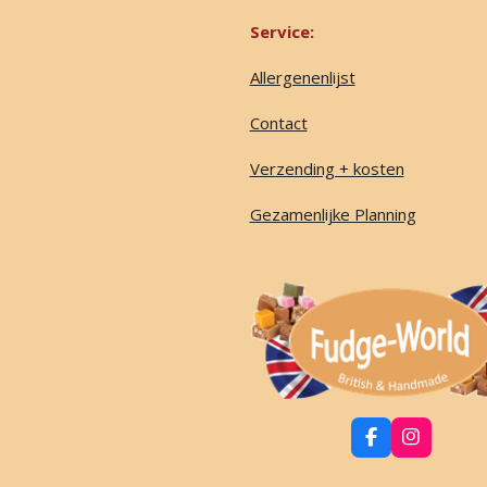
Service:
Allergenenlijst
Contact
Verzending + kosten
Gezamenlijke Planning
F
I
a
n
c
s