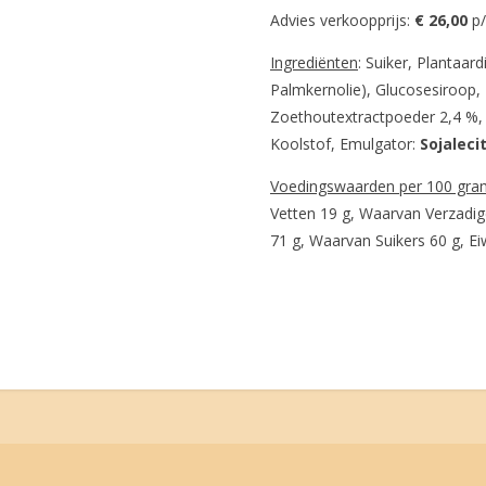
Advies verkoopprijs:
€ 26
,00
p
Ingrediënten
: Suiker, Plantaar
Palmkernolie), Glucosesiroop
Zoethoutextractpoeder 2,4 %, 
Koolstof, Emulgator:
Sojaleci
Voedingswaarden per 100 gra
Vetten 19 g, Waarvan Verzadig
71 g, Waarvan Suikers 60 g, Eiw