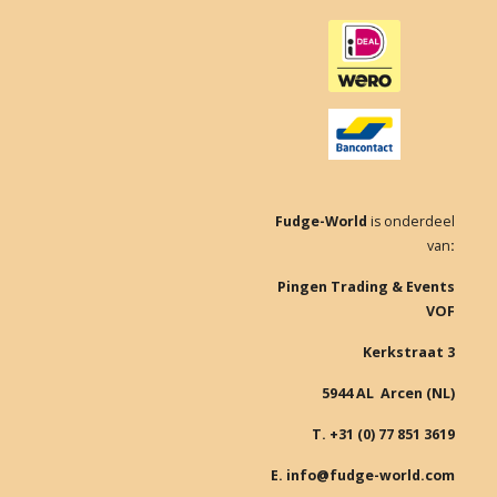
e
t
b
a
o
g
o
r
k
a
m
Fudge-World
is onderdeel
van
:
Pingen Trading & Events
VOF
Kerkstraat 3
5944 AL Arcen (NL)
T. +31 (0) 77 851 3619
E. info@fudge-world.com