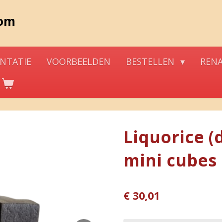
com
NTATIE
VOORBEELDEN
BESTELLEN
REN
Liquorice (
mini cubes
€ 30,01