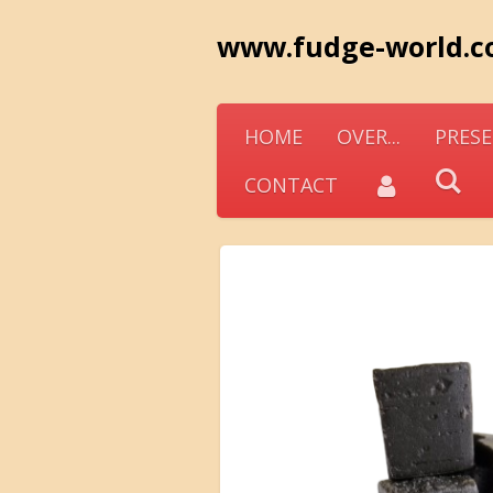
Ga
www.fudge-world.
direct
naar
de
HOME
OVER...
PRESE
hoofdinhoud
CONTACT