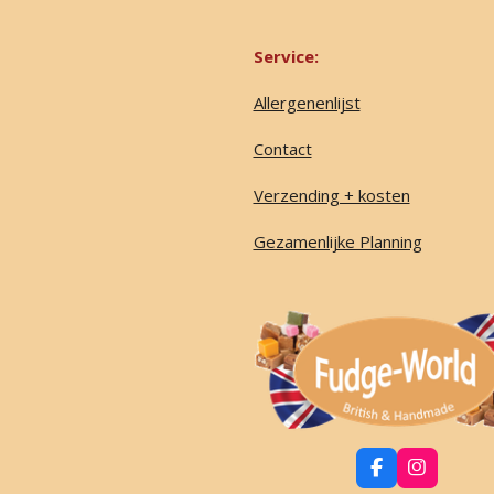
Service:
Allergenenlijst
Contact
Verzending + kosten
Gezamenlijke Planning
F
I
a
n