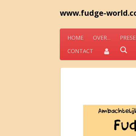
Ga
www.fudge-world.
direct
naar
de
HOME
OVER...
PRESE
hoofdinhoud
CONTACT