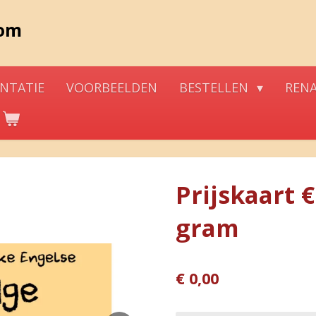
com
NTATIE
VOORBEELDEN
BESTELLEN
REN
Prijskaart €
gram
€ 0,00