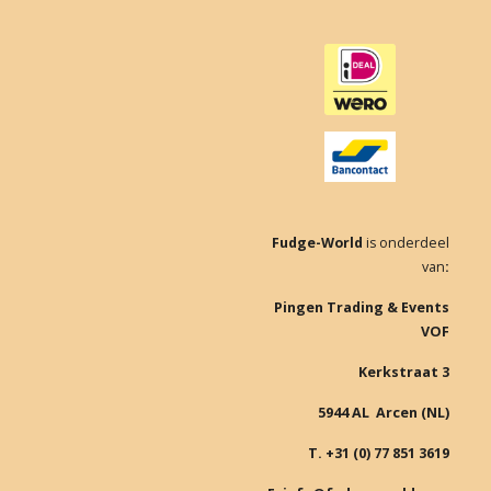
c
s
e
t
b
a
o
g
o
r
k
a
m
Fudge-World
is onderdeel
van
:
Pingen Trading & Events
VOF
Kerkstraat 3
5944 AL Arcen (NL)
T. +31 (0) 77 851 3619