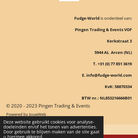
Fudge-World
is onderdeel van
:
Pingen Trading & Events VOF
Kerkstraat 3
5944 AL Arcen (NL)
T. +31 (0) 77 851 3619
E. info@fudge-world.com
KvK: 58870334
BTW nr.: NL853216666B01
© 2020 - 2023 Pingen Trading & Events
Powered by
JouwWeb
Deze website gebruikt cookies voor analyse-
doeleinden en/of het tonen van advertenties.
Door gebruik te blijven maken van de site gaat
u hiermee akkoord.