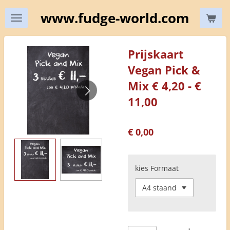
Ga
www.fudge-world.com
direct
naar
de
Prijskaart
hoofdinhoud
Vegan Pick &
Mix € 4,20 - €
11,00
€ 0,00
kies Formaat