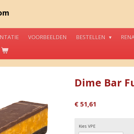
com
NTATIE
VOORBEELDEN
BESTELLEN
REN
Dime Bar F
€ 51,61
Kies VPE