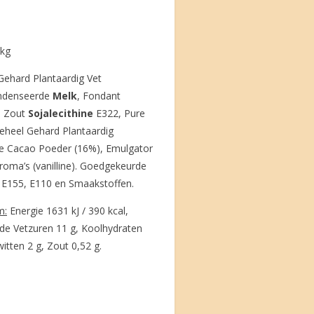
/kg
Gehard Plantaardig Vet
ondenseerde
Melk
, Fondant
), Zout
Sojalecithine
E322, Pure
eheel Gehard Plantaardig
e Cacao Poeder (16%), Emulgator
roma’s (vanilline). Goedgekeurde
, E155, E110 en Smaakstoffen.
m:
Energie 1631 kJ / 390 kcal,
de Vetzuren 11 g, Koolhydraten
itten 2 g, Zout 0,52 g.