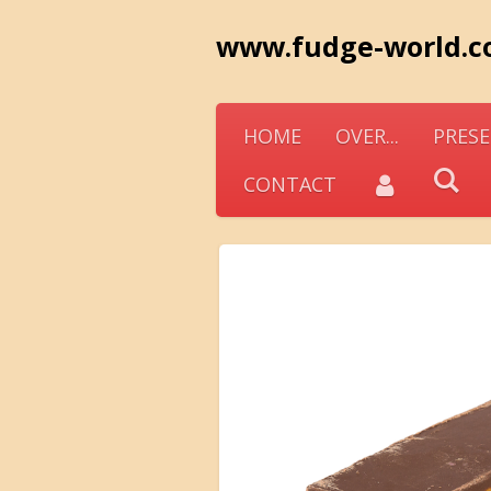
Ga
www.fudge-world.
direct
naar
de
HOME
OVER...
PRESE
hoofdinhoud
CONTACT