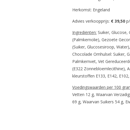
Herkomst: Engeland
Advies verkoopprijs:
€ 39,50
p
Ingrediënten:
Suiker, Glucose, 
(Palmkernolie), Gezoete Gec
(Suiker, Glucosesiroop, Water
Chocolade Omhulsel: Suiker, G
Palmkernvet, Vet Gereduceerd
(E322 Zonnebloemlecithine), A
kleurstoffen E133, E142, E102
Voedingswaarden per 100 gra
Vetten 12 g, Waarvan Verzadig
69 g, Waarvan Suikers 54 g, Eiw