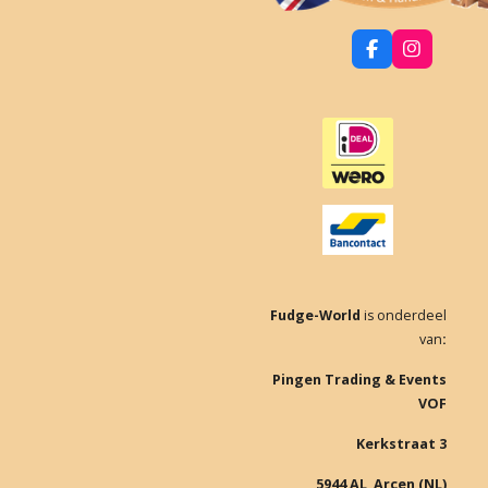
F
I
a
n
c
s
e
t
b
a
o
g
o
r
k
a
m
Fudge-World
is onderdeel
van
:
Pingen Trading & Events
VOF
Kerkstraat 3
5944 AL Arcen (NL)